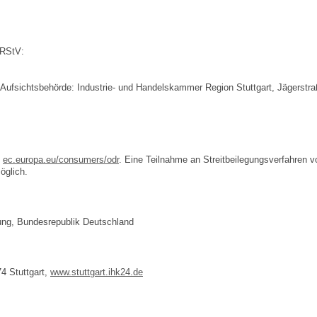
 RStV:
Aufsichtsbehörde: Industrie- und Handelskammer Region Stuttgart, Jägerstra
:
ec.europa.eu/consumers/odr
. Eine Teilnahme an Streitbeilegungsverfahren vo
öglich.
ung, Bundesrepublik Deutschland
4 Stuttgart,
www.stuttgart.ihk24.de