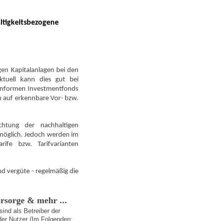
ltigkeitsbezogene
en Kapitalanlagen bei den
ktuell kann dies gut bei
onformen Investmentfonds
h auf erkennbare Vor- bzw.
chtung der nachhaltigen
t möglich. Jedoch werden im
rife bzw. Tarifvarianten
nd vergüte - regelmäßig die
rsorge & mehr ...
ind als Betreiber der
der Nutzer (Im Folgenden: