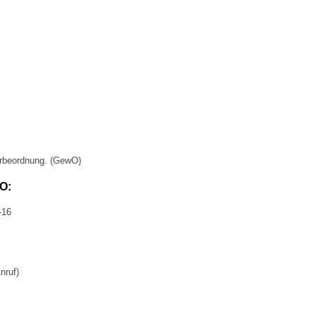
erbeordnung. (GewO)
wO:
-16
nruf)