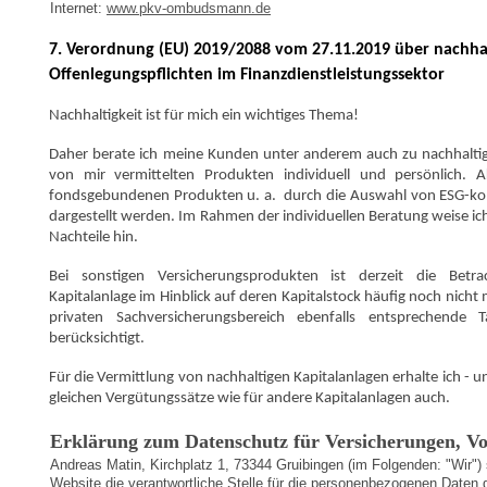
Internet:
www.pkv-ombudsmann.de
7. Verordnung (EU) 2019/2088 vom 27.11.2019 über nachha
Offenlegungspflichten im
Finanzdienstleistungssektor
Nachhaltigkeit ist für mich ein wichtiges Thema!
Daher berate ich meine Kunden unter anderem auch zu nachhaltig
von mir vermittelten Produkten individuell und persönlich. A
fondsgebundenen Produkten u. a. durch die Auswahl von ESG-k
dargestellt werden. Im Rahmen der individuellen Beratung weise ic
Nachteile hin.
Bei sonstigen Versicherungsprodukten ist derzeit die Betra
Kapitalanlage im Hinblick auf deren Kapitalstock häufig noch nich
privaten Sachversicherungsbereich ebenfalls entsprechende Ta
berücksichtigt.
Für die Vermittlung von nachhaltigen Kapitalanlagen erhalte ich - u
gleichen Vergütungssätze wie für andere Kapitalanlagen auch.
Erklärung zum Datenschutz für Versicherungen, Vo
Andreas Matin, Kirchplatz 1, 73344 Gruibingen (im Folgenden: "Wir") s
Website die verantwortliche Stelle für die personenbezogenen Daten 