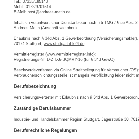
Tel.: 07335/185143
Mobil: 0172/9701514
E-Mail: post@andreas-matin.de
Inhaltlich verantwortlicher Dienstanbieter nach § 5 TMG / § 55 Abs. 2
Andreas Matin (Anschrift wie oben)
Erlaubnis nach § 34d Abs. 1 Gewerbeordnung (Versicherungsmakler), 
70174 Stuttgart,
www.stuttgart.ihk24.de
Vermittlerregister (
www.vermittlerregister.info
):
Registrierungs-Nr. D-ZHX6-BQMVY-16 (für § 34d GewO)
Beschwerdeverfahren via Online Streitbeilegung für Verbraucher (OS)
Verbraucherschlichtungsstelle ist mangels Verpflichtung leider nicht m
Berufsbezeichnung
Versicherungsvertreter mit Erlaubnis nach § 34d Abs. 1 Gewerbeordn
Zuständige Berufskammer
Industrie- und Handelskammer Region Stuttgart, Jägerstraße 30, 7017
Berufsrechtliche Regelungen