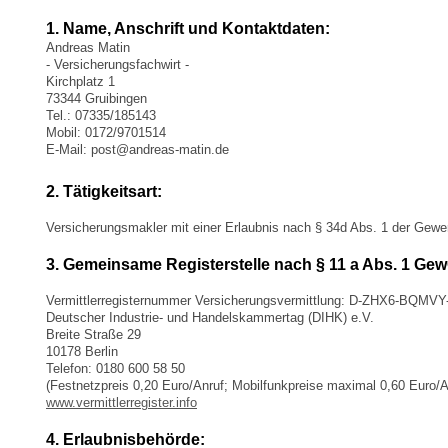
1. Name, Anschrift und Kontaktdaten:
Andreas Matin
- Versicherungsfachwirt -
Kirchplatz 1
73344 Gruibingen
Tel.: 07335/185143
Mobil: 0172/9701514
E-Mail: post@andreas-matin.de
2. Tätigkeitsart:
Versicherungsmakler mit einer Erlaubnis nach § 34d Abs. 1 der Gew
3. Gemeinsame Registerstelle nach § 11 a Abs. 1 Ge
Vermittlerregisternummer Versicherungsvermittlung: D-ZHX6-BQMVY
Deutscher Industrie- und Handelskammertag (DIHK) e.V.
Breite Straße 29
10178 Berlin
Telefon: 0180 600 58 50
(Festnetzpreis 0,20 Euro/Anruf; Mobilfunkpreise maximal 0,60 Euro/A
www.vermittlerregister.info
4. Erlaubnisbehörde: