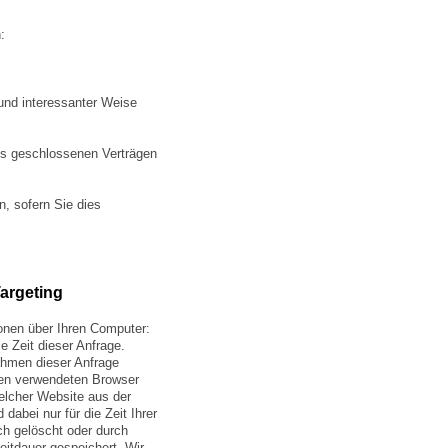
:
 und interessanter Weise
ns geschlossenen Verträgen
, sofern Sie dies
argeting
ionen über Ihren Computer:
e Zeit dieser Anfrage.
hmen dieser Anfrage
den verwendeten Browser
elcher Website aus der
dabei nur für die Zeit Ihrer
ch gelöscht oder durch
eitdauer gespeichert. Wir