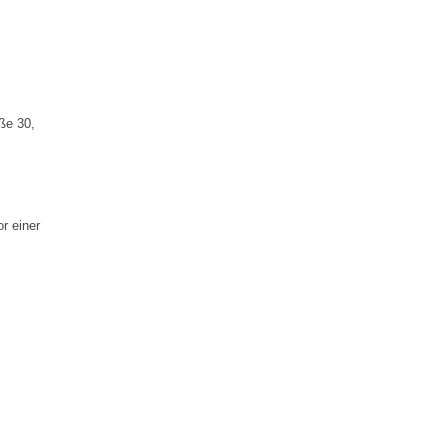
ße 30,
r einer