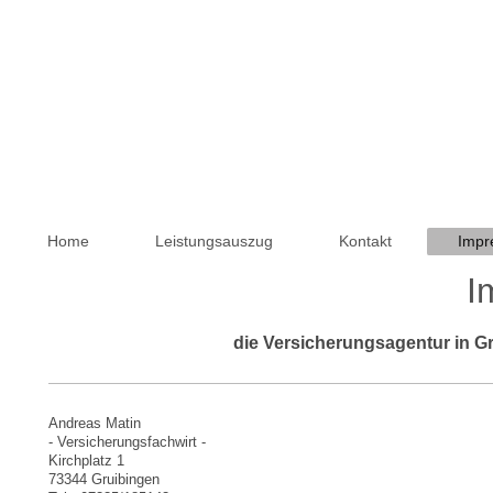
Home
Leistungsauszug
Kontakt
Impr
I
die Versicherungsagentur in G
Andreas Matin
- Versicherungsfachwirt -
Kirchplatz 1
73344 Gruibingen