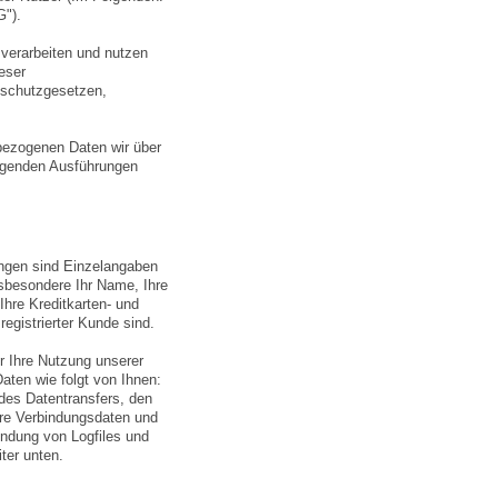
G").
 verarbeiten und nutzen
eser
schutzgesetzen,
bezogenen Daten wir über
olgenden Ausführungen
ngen sind Einzelangaben
nsbesondere Ihr Name, Ihre
hre Kreditkarten- und
egistrierter Kunde sind.
 Ihre Nutzung unserer
ten wie folgt von Ihnen:
des Datentransfers, den
re Verbindungsdaten und
endung von Logfiles und
ter unten.